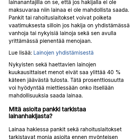
lainanantajilla on se, että jos hakijalla ei ole
maksuvaraa niin lainaa ei ole mahdollista saada.
Pankit tai rahoituslaitokset voivat poiketa
vaatimuksesta silloin jos hakija on yhdistämässä
vanhoja tai nykyisiä lainoja sekä sen avulla
yrittämässä pienentää menojaan.
Lue lisää:
Lainojen yhdistämisestä
Nykyisten sekä haettavien lainojen
kuukausittaiset menot eivät saa ylittää 40 %
käteen jäävästä tulosta. Tätä prosenttiosuutta
voi hyödyntää miettiessään onko itsellään
mahdollisuuksia saada lainaa.
Mitä asioita pankki tarkistaa
lainanhakijasta?
Lainaa hakiessa pankit sekä rahoituslaitokset
tarkistavat monia asioita ennen myönteisen