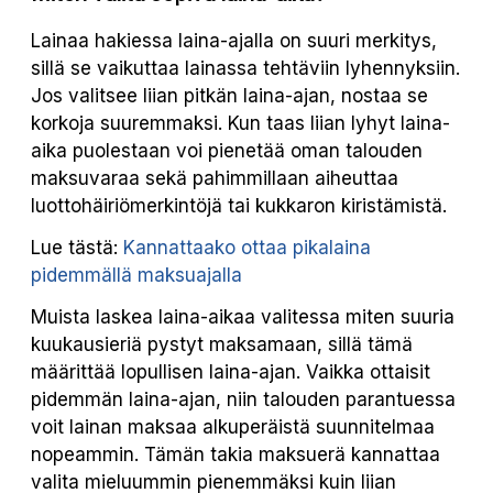
Lainaa hakiessa laina-ajalla on suuri merkitys,
sillä se vaikuttaa lainassa tehtäviin lyhennyksiin.
Jos valitsee liian pitkän laina-ajan, nostaa se
korkoja suuremmaksi. Kun taas liian lyhyt laina-
aika puolestaan voi pienetää oman talouden
maksuvaraa sekä pahimmillaan aiheuttaa
luottohäiriömerkintöjä tai kukkaron kiristämistä.
Lue tästä:
Kannattaako ottaa pikalaina
pidemmällä maksuajalla
Muista laskea laina-aikaa valitessa miten suuria
kuukausieriä pystyt maksamaan, sillä tämä
määrittää lopullisen laina-ajan. Vaikka ottaisit
pidemmän laina-ajan, niin talouden parantuessa
voit lainan maksaa alkuperäistä suunnitelmaa
nopeammin. Tämän takia maksuerä kannattaa
valita mieluummin pienemmäksi kuin liian