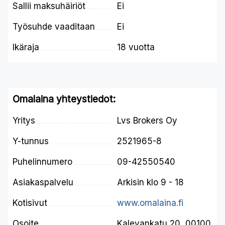
Sallii maksuhäiriöt
Ei
Työsuhde vaaditaan
Ei
Ikäraja
18 vuotta
Omalaina yhteystiedot:
Yritys
Lvs Brokers Oy
Y-tunnus
2521965-8
Puhelinnumero
09-42550540
Asiakaspalvelu
Arkisin klo 9 - 18
Kotisivut
www.omalaina.fi
Osoite
Kalevankatu 20, 00100