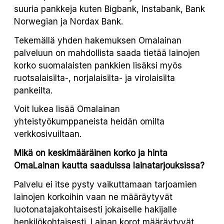
suuria pankkeja kuten Bigbank, Instabank, Bank
Norwegian ja Nordax Bank.
Tekemällä yhden hakemuksen Omalainan
palveluun on mahdollista saada tietää lainojen
korko suomalaisten pankkien lisäksi myös
ruotsalaisilta-, norjalaisilta- ja virolaisilta
pankeilta.
Voit lukea lisää Omalainan
yhteistyökumppaneista heidän omilta
verkkosivuiltaan.
Mikä on keskimääräinen korko ja hinta
OmaLainan kautta saaduissa lainatarjouksissa?
Palvelu ei itse pysty vaikuttamaan tarjoamien
lainojen korkoihin vaan ne määräytyvät
luotonatajakohtaisesti jokaiselle hakijalle
henkilökohtaisesti. Lainan korot määräytyvät