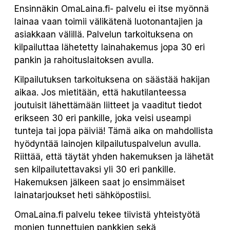
Ensinnäkin OmaLaina.fi- palvelu ei itse myönnä
lainaa vaan toimii välikätenä luotonantajien ja
asiakkaan välillä. Palvelun tarkoituksena on
kilpailuttaa lähetetty lainahakemus jopa 30 eri
pankin ja rahoituslaitoksen avulla.
Kilpailutuksen tarkoituksena on säästää hakijan
aikaa. Jos mietitään, että hakutilanteessa
joutuisit lähettämään liitteet ja vaaditut tiedot
erikseen 30 eri pankille, joka veisi useampi
tunteja tai jopa päiviä! Tämä aika on mahdollista
hyödyntää lainojen kilpailutuspalvelun avulla.
Riittää, että täytät yhden hakemuksen ja lähetät
sen kilpailutettavaksi yli 30 eri pankille.
Hakemuksen jälkeen saat jo ensimmäiset
lainatarjoukset heti sähköpostiisi.
OmaLaina.fi palvelu tekee tiivistä yhteistyötä
monien tunnettujen pankkien sekä