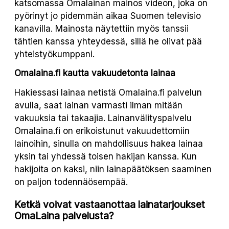
katsomassa Omalainan mainos videon, joka on
pyörinyt jo pidemmän aikaa Suomen televisio
kanavilla. Mainosta näytettiin myös tanssii
tähtien kanssa yhteydessä, sillä he olivat pää
yhteistyökumppani.
Omalaina.fi kautta vakuudetonta lainaa
Hakiessasi lainaa netistä Omalaina.fi palvelun
avulla, saat lainan varmasti ilman mitään
vakuuksia tai takaajia. Lainanvälityspalvelu
Omalaina.fi on erikoistunut vakuudettomiin
lainoihin, sinulla on mahdollisuus hakea lainaa
yksin tai yhdessä toisen hakijan kanssa. Kun
hakijoita on kaksi, niin lainapäätöksen saaminen
on paljon todennäösempää.
Ketkä voivat vastaanottaa lainatarjoukset
OmaLaina palvelusta?