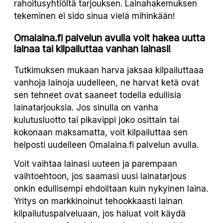
rahoitusyhtiöltä tarjouksen. Lainahakemuksen
tekeminen ei sido sinua vielä mihinkään!
Omalaina.fi palvelun avulla voit hakea uutta
lainaa tai kilpailuttaa vanhan lainasi!
Tutkimuksen mukaan harva jaksaa kilpailuttaaa
vanhoja lainoja uudelleen, ne harvat ketä ovat
sen tehneet ovat saaneet todella edullisia
lainatarjouksia. Jos sinulla on vanha
kulutusluotto tai pikavippi joko osittain tai
kokonaan maksamatta, voit kilpailuttaa sen
helposti uudelleen Omalaina.fi palvelun avulla.
Voit vaihtaa lainasi uuteen ja parempaan
vaihtoehtoon, jos saamasi uusi lainatarjous
onkin edullisempi ehdoiltaan kuin nykyinen laina.
Yritys on markkinoinut tehookkaasti lainan
kilpailutuspalveluaan, jos haluat voit käydä