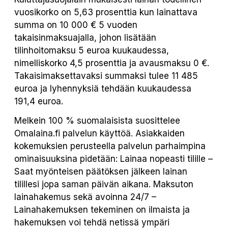
vuosikorko on 5,63 prosenttia kun lainattava
summa on 10 000 € 5 vuoden
takaisinmaksuajalla, johon lisätään
tilinhoitomaksu 5 euroa kuukaudessa,
nimelliskorko 4,5 prosenttia ja avausmaksu 0 €.
Takaisimaksettavaksi summaksi tulee 11 485
euroa ja lyhennyksiä tehdään kuukaudessa
191,4 euroa.
Melkein 100 % suomalaisista suosittelee
Omalaina.fi palvelun käyttöä. Asiakkaiden
kokemuksien perusteella palvelun parhaimpina
ominaisuuksina pidetään: Lainaa nopeasti tilille –
Saat myönteisen päätöksen jälkeen lainan
tilillesi jopa saman päivän aikana. Maksuton
lainahakemus sekä avoinna 24/7 –
Lainahakemuksen tekeminen on ilmaista ja
hakemuksen voi tehdä netissä ympäri