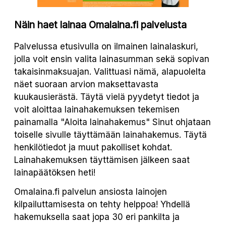
Näin haet lainaa Omalaina.fi palvelusta
Palvelussa etusivulla on ilmainen lainalaskuri,
jolla voit ensin valita lainasumman sekä sopivan
takaisinmaksuajan. Valittuasi nämä, alapuolelta
näet suoraan arvion maksettavasta
kuukausierästä. Täytä vielä pyydetyt tiedot ja
voit aloittaa lainahakemuksen tekemisen
painamalla "Aloita lainahakemus" Sinut ohjataan
toiselle sivulle täyttämään lainahakemus. Täytä
henkilötiedot ja muut pakolliset kohdat.
Lainahakemuksen täyttämisen jälkeen saat
lainapäätöksen heti!
Omalaina.fi palvelun ansiosta lainojen
kilpailuttamisesta on tehty helppoa! Yhdellä
hakemuksella saat jopa 30 eri pankilta ja