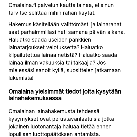
Omalaina.fi palvelun kautta lainaa, ei sinun
tarvitse selittää mihin rahan käytät.
Hakemus käsitellään välittömästi ja lainarahat
saat parhaimmillasi heti samana päivän aikana.
Haluatko saada useiden pankkien
lainatarjoukset velotuksetta? Haluatko
kilpailutettua lainaa netistä? Haluatko saada
lainaa ilman vakuuksia tai takaajia? Jos
mielessäsi sanoit kyllä, suosittelen jatkamaan
lukemista!
Omalaina yleisimmät tiedot joita kysytään
lainahakemuksessa
Omalainan lainahakemusta tehdessä
kysymykset ovat perustavanlaatuisia jotka
jokainen luotonantaja haluaa tietää ennen
lopullisen luottopäätöksen antamista.