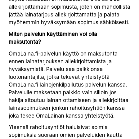
allekirjoittamaan sopimusta, joten on mahdollista
jättää lainatarjous allekirjoittamatta ja palata
myöhemmin hyväksymään sopimus sähköisesti.
Miten palvelun käyttäminen voi olla
maksutonta?
OmaLaina.fi-palvelun käyttö on maksutonta
ennen lainatarjouksen allekirjoittamista ja
hyväksymistä. Palvelu saa palkkionsa
luotonantajilta, jotka tekevät yhteistyötä
OmaLaina.fi lainojenkilpailutus palvelun kanssa.
Palvelulle maksetaan palkkio vain silloin jos
hakija sitoutuu lainan ottamiseen ja allekirjoittaa
lainasopimuksen jonkun rahoitusyhtiön kanssa
joka tekee OmaLainan kanssa yhteistyötä.
Yleensä rahoitusyhtiöt haluisivat solmia
sopimuksia suoraan omien palveluiden kautta