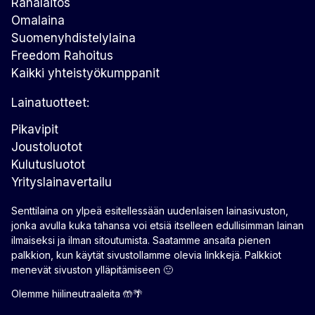
Rahalaitos
Omalaina
Suomenyhdistelylaina
Freedom Rahoitus
Kaikki yhteistyökumppanit
Lainatuotteet:
Pikavipit
Joustoluotot
Kulutusluotot
Yrityslainavertailu
Senttilaina on ylpeä esitellessään uudenlaisen lainasivuston,
jonka avulla kuka tahansa voi etsiä itselleen edullisimman lainan
ilmaiseksi ja ilman sitoutumista. Saatamme ansaita pienen
palkkion, kun käytät sivustollamme olevia linkkejä. Palkkiot
menevät sivuston ylläpitämiseen 🙂
Olemme hiilineutraaleita 🤲🌴