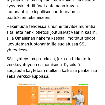
täyttäminen on nopeaa, mutta silti siinä esitetyt
kysymykset riittävät antamaan kuvan
luotonantajille lopullisen luottoarvion ja
päätöksen tekemiseen.
Hakemusta tehdessä sinun ei tarvitse murehtia
sitä, että henkilötietosi joutuisivat vääriin käsiin,
sillä Omalainan hakemuksessa ilmoitetut tiedot
luovutetaan luotonantajille suojatussa SSL-
yhteydessä.
SSL- yhteys on protokolla, joka on tarkoitettu
verkkoyhteyden salaamiseen. Kyseistä
suojausta käytetään melkein kaikissa pankeissa
sekä verkkokaupoissa.