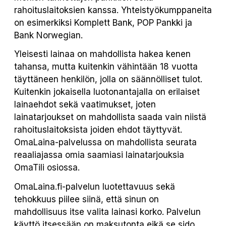
rahoituslaitoksien kanssa. Yhteistyökumppaneita
on esimerkiksi Komplett Bank, POP Pankki ja
Bank Norwegian.
Yleisesti lainaa on mahdollista hakea kenen
tahansa, mutta kuitenkin vähintään 18 vuotta
täyttäneen henkilön, jolla on säännölliset tulot.
Kuitenkin jokaisella luotonantajalla on erilaiset
lainaehdot sekä vaatimukset, joten
lainatarjoukset on mahdollista saada vain niistä
rahoituslaitoksista joiden ehdot täyttyvät.
OmaLaina-palvelussa on mahdollista seurata
reaaliajassa omia saamiasi lainatarjouksia
OmaTili osiossa.
OmaLaina.fi-palvelun luotettavuus sekä
tehokkuus piilee siinä, että sinun on
mahdollisuus itse valita lainasi korko. Palvelun
käyttö itsessään on maksutonta eikä se sido