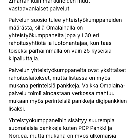
Zmartan kuin markkinoiden muut
vastaavanlaiset palvelut.
Palvelun suosio tulee yhteistyökumppaneiden
määrästä, sillä Omalainalla on
yhteistyökumppaneita jopa yli 30 eri
rahoitusyhtiötä ja luotonantajaa, kun taas
toiseksi parhaimmalla on vain 25 kyseisiä
kilpailuttajia.
Palvelun yhteistyökumppaneita ovat yksittäiset
rahoituslaitokset, mutta listassa on myös
mukana perinteisiä pankkeja. Vaikka Omalaina-
palvelu toimii ainoastaan verkossa mahtuu
mukaan myös perinteisiä pankkeja digipankkien
lisäksi.
Yhteistyökumppaneihin sisältyy suurempia
suomalaisia pankkeja kuten POP Pankki ja
Nordea, mutta mukana on myös ulkomaisia