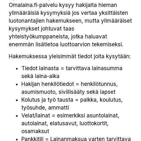
Omalaina.fi-palvelu kysyy hakijalta hieman
ylimääräisiä kysymyksiä jos vertaa yksittäisten
luotonantajien hakemukseen, mutta ylimääräiset
kysymykset johtuvat taas
yhteistyökumppaneista, jotka haluavat
enemmän lisätietoa luottoarvion tekemiseksi.
Hakemuksessa yleisimmät tiedot joita kysytään:
Tiedot lainasta = tarvittava lainasumma
sekä laina-aika
Hakijan henkilötiedot = henkilötunnus,
asumismuoto, siviilisääty sekä lapset
Kolutus ja työ tausta = palkka, koulutus,
työsuhde, ammatti
Velat/lainat = esimerkiksi asuntolainat,
autolainat, elatusavut, luottokortit,
osamaksut
Pankkitili = Lainanmaksua varten tarvittava