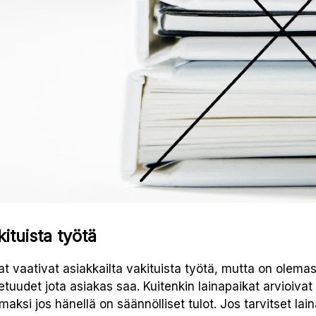
ituista työtä
t vaativat asiakkailta vakituista työtä, mutta on olem
tuudet jota asiakas saa. Kuitenkin lainapaikat arvioivat
i jos hänellä on säännölliset tulot. Jos tarvitset laina