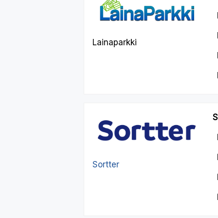
Lainaparkki
S
Sortter