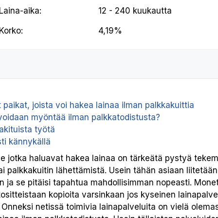
Laina-aika:
12 - 240 kuukautta
Korko:
4,19%
paikat, joista voi hakea lainaa ilman palkkakuittia
 voidaan myöntää ilman palkkatodistusta?
akituista työtä
ti kännykällä
lle jotka haluavat hakea lainaa on tärkeätä pystyä teke
i palkkakuitin lähettämistä. Usein tähän asiaan liitetään
n ja se pitäisi tapahtua mahdollisimman nopeasti. Mone
ositteistaan kopioita varsinkaan jos kyseinen lainapalvel
Onneksi netissä toimivia lainapalveluita on vielä olemas