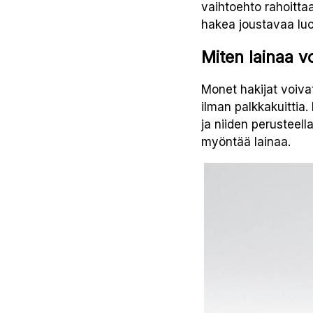
vaihtoehto rahoitta
hakea joustavaa luo
Miten lainaa v
Monet hakijat voiva
ilman palkkakuittia
ja niiden perusteel
myöntää lainaa.