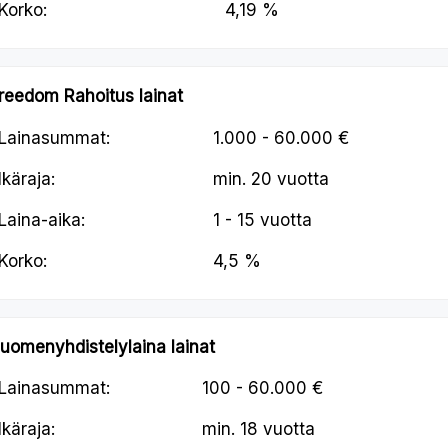
Korko:
4,19 %
reedom Rahoitus lainat
Lainasummat:
1.000 - 60.000 €
Ikäraja:
min.
20 vuotta
Laina-aika:
1 - 15 vuotta
Korko:
4,5 %
uomenyhdistelylaina lainat
Lainasummat:
100 - 60.000 €
Ikäraja:
min.
18 vuotta