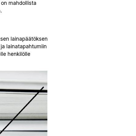
 on mahdollista
.
eisen lainapäätöksen
 ja lainatapahtumiin
le henkilölle