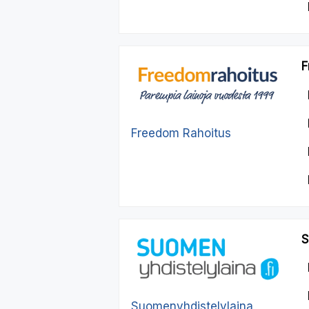
F
Freedom Rahoitus
S
Suomenyhdistelylaina