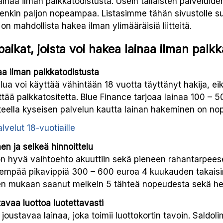
inaa ilman palkkatodistusta. Usein tällaisten palveluide
kin paljon nopeampaa. Listasimme tähän sivustolle suo
 on mahdollista hakea ilman ylimääräisiä liitteitä.
aikat, joista voi hakea lainaa ilman palkk
aa ilman palkkatodistusta
lua voi käyttää vähintään 18 vuotta täyttänyt hakija, ei
ttää palkkatositetta. Blue Finance tarjoaa lainaa 100 – 
eella kyseisen palvelun kautta lainan hakeminen on no
alvelut 18-vuotiaille
en ja selkeä hinnoittelu
on hyvä vaihtoehto akuuttiin sekä pieneen rahantarpee
nempää pikavippiä 300 – 600 euroa 4 kuukauden takaisi
en mukaan saanut melkein 5 tähteä nopeudesta sekä he
tavaa luottoa luotettavasti
a joustavaa lainaa, joka toimii luottokortin tavoin. Saldoli