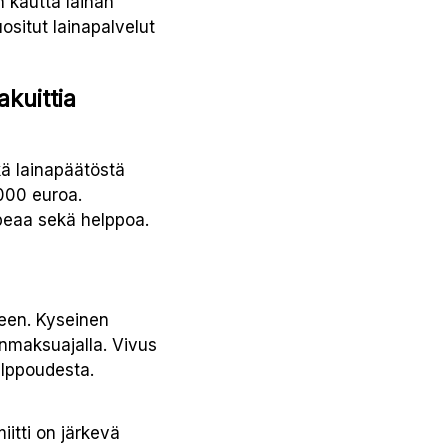
n kautta lainan
situt lainapalvelut
akuittia
kä lainapäätöstä
5000 euroa.
peaa sekä helppoa.
seen. Kyseinen
nmaksuajalla. Vivus
lppoudesta.
miitti on järkevä