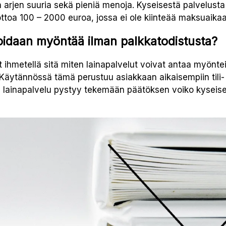
a arjen suuria sekä pieniä menoja. Kyseisestä palvelusta
ttoa 100 – 2000 euroa, jossa ei ole kiinteää maksuaikaa
oidaan myöntää ilman palkkatodistusta?
t ihmetellä sitä miten lainapalvelut voivat antaa myönt
. Käytännössä tämä perustuu asiakkaan aikaisempiin tili-
la lainapalvelu pystyy tekemään päätöksen voiko kyseisel