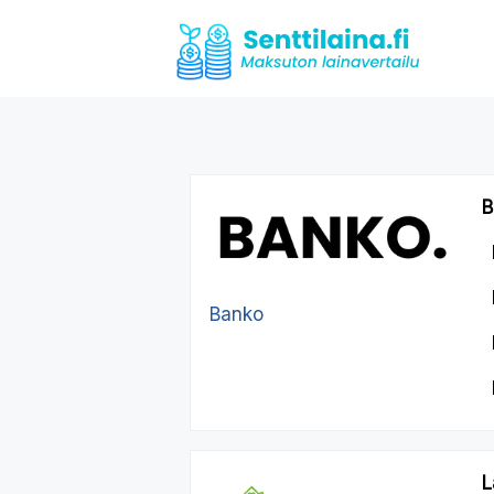
B
Banko
L