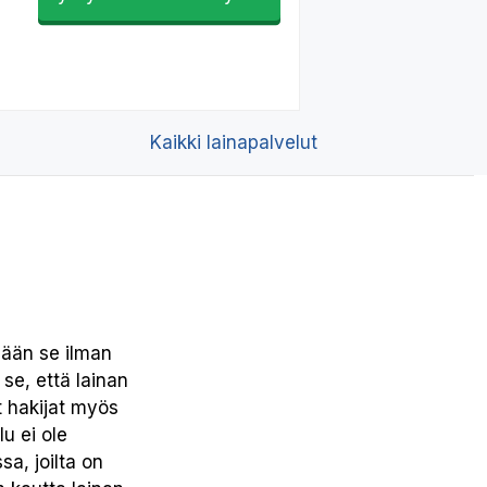
Kaikki lainapalvelut
mään se ilman
 se, että lainan
t hakijat myös
u ei ole
sa, joilta on