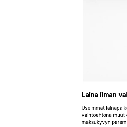
Laina ilman vak
Useimmat lainapaika
vaihtoehtona muut e
maksukyvyn paremmaks