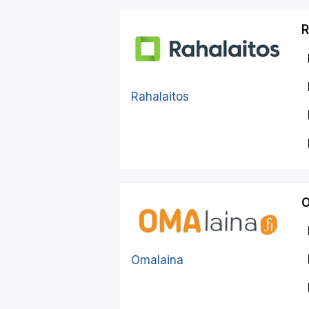
R
Rahalaitos
O
Omalaina