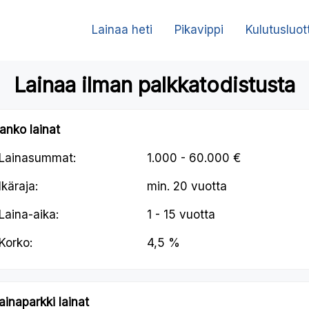
Lainaa heti
Pikavippi
Kulutusluot
Lainaa ilman palkkatodistusta
anko lainat
Lainasummat:
1.000 - 60.000 €
Ikäraja:
min.
20 vuotta
Laina-aika:
1 - 15 vuotta
Korko:
4,5 %
ainaparkki lainat