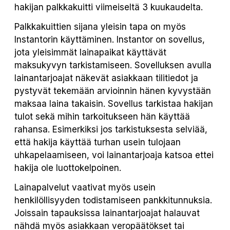
hakijan palkkakuitti viimeiseltä 3 kuukaudelta.
Palkkakuittien sijana yleisin tapa on myös
Instantorin käyttäminen. Instantor on sovellus,
jota yleisimmät lainapaikat käyttävät
maksukyvyn tarkistamiseen. Sovelluksen avulla
lainantarjoajat näkevät asiakkaan tilitiedot ja
pystyvät tekemään arvioinnin hänen kyvystään
maksaa laina takaisin. Sovellus tarkistaa hakijan
tulot sekä mihin tarkoitukseen hän käyttää
rahansa. Esimerkiksi jos tarkistuksesta selviää,
että hakija käyttää turhan usein tulojaan
uhkapelaamiseen, voi lainantarjoaja katsoa ettei
hakija ole luottokelpoinen.
Lainapalvelut vaativat myös usein
henkilöllisyyden todistamiseen pankkitunnuksia.
Joissain tapauksissa lainantarjoajat halauvat
nähdä myös asiakkaan veropäätökset tai