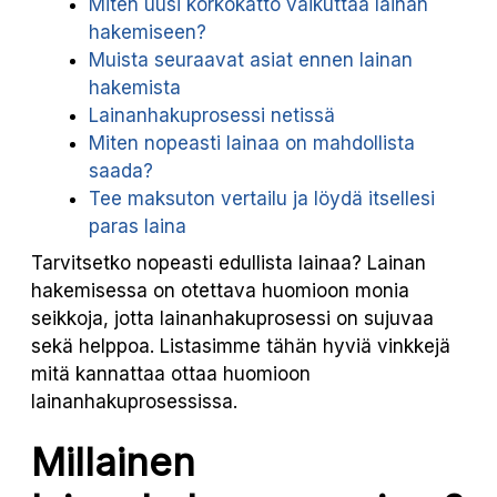
Miten uusi korkokatto vaikuttaa lainan
hakemiseen?
Muista seuraavat asiat ennen lainan
hakemista
Lainanhakuprosessi netissä
Miten nopeasti lainaa on mahdollista
saada?
Tee maksuton vertailu ja löydä itsellesi
paras laina
Tarvitsetko nopeasti edullista lainaa? Lainan
hakemisessa on otettava huomioon monia
seikkoja, jotta lainanhakuprosessi on sujuvaa
sekä helppoa. Listasimme tähän hyviä vinkkejä
mitä kannattaa ottaa huomioon
lainanhakuprosessissa.
Millainen