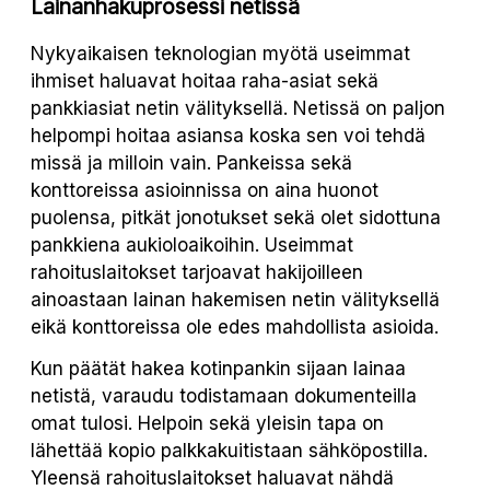
Lainanhakuprosessi netissä
Nykyaikaisen teknologian myötä useimmat
ihmiset haluavat hoitaa raha-asiat sekä
pankkiasiat netin välityksellä. Netissä on paljon
helpompi hoitaa asiansa koska sen voi tehdä
missä ja milloin vain. Pankeissa sekä
konttoreissa asioinnissa on aina huonot
puolensa, pitkät jonotukset sekä olet sidottuna
pankkiena aukioloaikoihin. Useimmat
rahoituslaitokset tarjoavat hakijoilleen
ainoastaan lainan hakemisen netin välityksellä
eikä konttoreissa ole edes mahdollista asioida.
Kun päätät hakea kotinpankin sijaan lainaa
netistä, varaudu todistamaan dokumenteilla
omat tulosi. Helpoin sekä yleisin tapa on
lähettää kopio palkkakuitistaan sähköpostilla.
Yleensä rahoituslaitokset haluavat nähdä