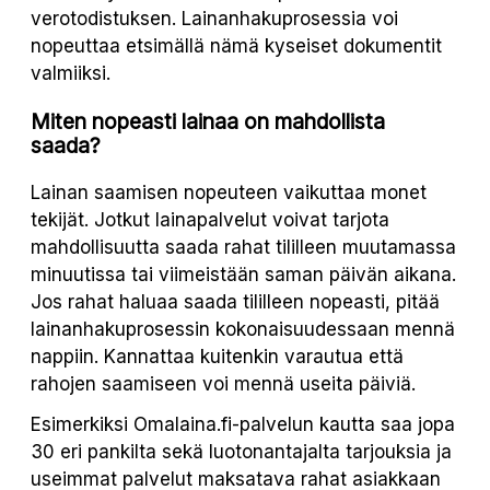
verotodistuksen. Lainanhakuprosessia voi
nopeuttaa etsimällä nämä kyseiset dokumentit
valmiiksi.
Miten nopeasti lainaa on mahdollista
saada?
Lainan saamisen nopeuteen vaikuttaa monet
tekijät. Jotkut lainapalvelut voivat tarjota
mahdollisuutta saada rahat tililleen muutamassa
minuutissa tai viimeistään saman päivän aikana.
Jos rahat haluaa saada tililleen nopeasti, pitää
lainanhakuprosessin kokonaisuudessaan mennä
nappiin. Kannattaa kuitenkin varautua että
rahojen saamiseen voi mennä useita päiviä.
Esimerkiksi Omalaina.fi-palvelun kautta saa jopa
30 eri pankilta sekä luotonantajalta tarjouksia ja
useimmat palvelut maksatava rahat asiakkaan