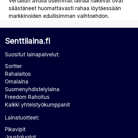
Vertailun avulla useimmat lainaa hakevat ovat
säästäneet huomattavasti rahaa löytäessään
markkinoiden edullisimman vaihtoehdon.
Senttilaina.fi
Suositut lainapalvelut:
Sortter
Rahalaitos
Omalaina
Suomenyhdistelylaina
Freedom Rahoitus
Kaikki yhteistyökumppanit
Lainatuotteet:
Pikavipit
Joustoluotot