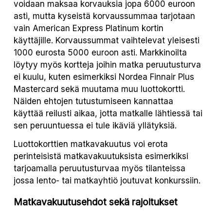
voidaan maksaa korvauksia jopa 6000 euroon
asti, mutta kyseistä korvaussummaa tarjotaan
vain American Express Platinum kortin
käyttäjille. Korvaussummat vaihtelevat yleisesti
1000 eurosta 5000 euroon asti. Markkinoilta
löytyy myös kortteja joihin matka peruutusturva
ei kuulu, kuten esimerkiksi Nordea Finnair Plus
Mastercard sekä muutama muu luottokortti.
Näiden ehtojen tutustumiseen kannattaa
käyttää reilusti aikaa, jotta matkalle lähtiessä tai
sen peruuntuessa ei tule ikäviä yllätyksiä.
Luottokorttien matkavakuutus voi erota
perinteisistä matkavakuutuksista esimerkiksi
tarjoamalla peruutusturvaa myös tilanteissa
jossa lento- tai matkayhtiö joutuvat konkurssiin.
Matkavakuutusehdot sekä rajoitukset