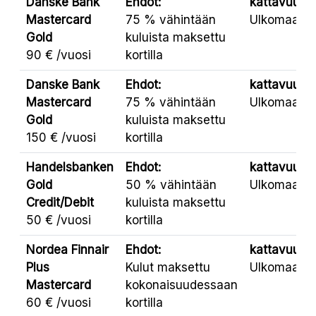
Danske Bank
Ehdot:
kattavuus:
Mastercard
75 % vähintään
Ulkomaat
Gold
kuluista maksettu
90 € /vuosi
kortilla
Danske Bank
Ehdot:
kattavuus:
Mastercard
75 % vähintään
Ulkomaat
Gold
kuluista maksettu
150 € /vuosi
kortilla
Handelsbanken
Ehdot:
kattavuus:
Gold
50 % vähintään
Ulkomaat
Credit/Debit
kuluista maksettu
50 € /vuosi
kortilla
Nordea Finnair
Ehdot:
kattavuus:
Plus
Kulut maksettu
Ulkomaat
Mastercard
kokonaisuudessaan
60 € /vuosi
kortilla