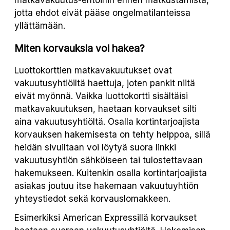
jotta ehdot eivät pääse ongelmatilanteissa
yllättämään.
Miten korvauksia voi hakea?
Luottokorttien matkavakuutukset ovat
vakuutusyhtiöiltä haettuja, joten pankit niitä
eivät myönnä. Vaikka luottokortti sisältäisi
matkavakuutuksen, haetaan korvaukset silti
aina vakuutusyhtiöltä. Osalla kortintarjoajista
korvauksen hakemisesta on tehty helppoa, sillä
heidän sivuiltaan voi löytyä suora linkki
vakuutusyhtiön sähköiseen tai tulostettavaan
hakemukseen. Kuitenkin osalla kortintarjoajista
asiakas joutuu itse hakemaan vakuutuyhtiön
yhteystiedot sekä korvauslomakkeen.
Esimerkiksi American Expressillä korvaukset