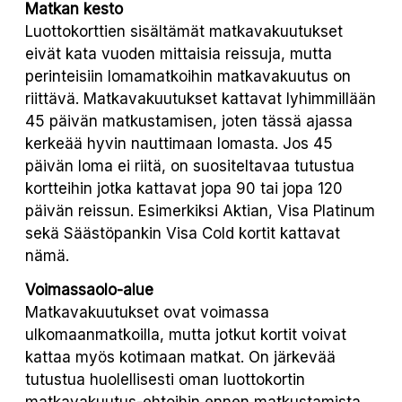
Matkan kesto
Luottokorttien sisältämät matkavakuutukset
eivät kata vuoden mittaisia reissuja, mutta
perinteisiin lomamatkoihin matkavakuutus on
riittävä. Matkavakuutukset kattavat lyhimmillään
45 päivän matkustamisen, joten tässä ajassa
kerkeää hyvin nauttimaan lomasta. Jos 45
päivän loma ei riitä, on suositeltavaa tutustua
kortteihin jotka kattavat jopa 90 tai jopa 120
päivän reissun. Esimerkiksi Aktian, Visa Platinum
sekä Säästöpankin Visa Cold kortit kattavat
nämä.
Voimassaolo-alue
Matkavakuutukset ovat voimassa
ulkomaanmatkoilla, mutta jotkut kortit voivat
kattaa myös kotimaan matkat. On järkevää
tutustua huolellisesti oman luottokortin
matkavakuutus-ehtoihin ennen matkustamista,