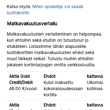
Katso myös:
Miten opiskelija voi saada
luottokortin
Matkavakuutusvertailu
Matkavakuutusten vertaileminen on helpompaa,
kun ehtoihin sekä etuihin on tutustunut jo
etukäteen. Listasimme tähän alapuolelle
luottokorttien matkavakuutusten ehdot sekä
muut tärkeät seikat. Tutustu muihin ehtoihin
jokaisen kortintarjoajan omilta verkkosivuilta.
Aktia Gold
Ehdot:
kattavuus:
Credit/Debit
Kulut maksettu
Ulkomaat,
48.00 €/vuosi
kokonaisuudessaan
kotimaa
kortilla
Aktia
Ehdot:
kattavuus: