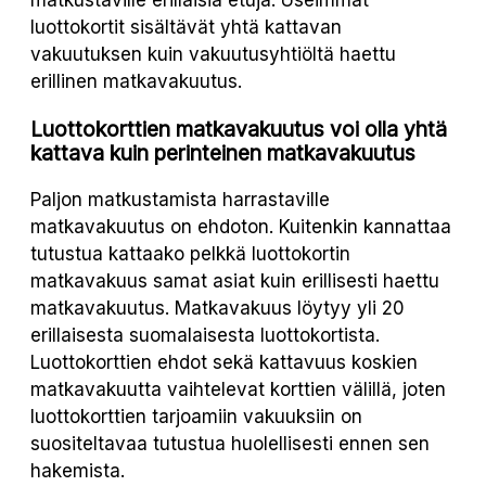
matkustaville erillaisia etuja. Useimmat
luottokortit sisältävät yhtä kattavan
vakuutuksen kuin vakuutusyhtiöltä haettu
erillinen matkavakuutus.
Luottokorttien matkavakuutus voi olla yhtä
kattava kuin perinteinen matkavakuutus
Paljon matkustamista harrastaville
matkavakuutus on ehdoton. Kuitenkin kannattaa
tutustua kattaako pelkkä luottokortin
matkavakuus samat asiat kuin erillisesti haettu
matkavakuutus. Matkavakuus löytyy yli 20
erillaisesta suomalaisesta luottokortista.
Luottokorttien ehdot sekä kattavuus koskien
matkavakuutta vaihtelevat korttien välillä, joten
luottokorttien tarjoamiin vakuuksiin on
suositeltavaa tutustua huolellisesti ennen sen
hakemista.