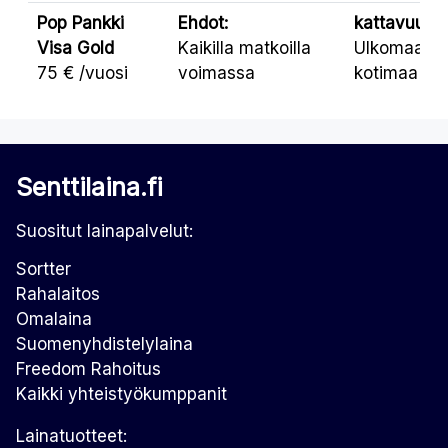
Pop Pankki
Ehdot:
kattavuus:
Visa Gold
Kaikilla matkoilla
Ulkomaat,
75 € /vuosi
voimassa
kotimaa
Senttilaina.fi
Suositut lainapalvelut:
Sortter
Rahalaitos
Omalaina
Suomenyhdistelylaina
Freedom Rahoitus
Kaikki yhteistyökumppanit
Lainatuotteet: