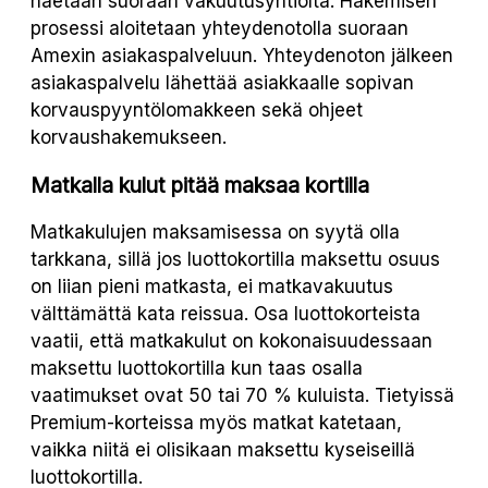
haetaan suoraan vakuutusyhtiöltä. Hakemisen
prosessi aloitetaan yhteydenotolla suoraan
Amexin asiakaspalveluun. Yhteydenoton jälkeen
asiakaspalvelu lähettää asiakkaalle sopivan
korvauspyyntölomakkeen sekä ohjeet
korvaushakemukseen.
Matkalla kulut pitää maksaa kortilla
Matkakulujen maksamisessa on syytä olla
tarkkana, sillä jos luottokortilla maksettu osuus
on liian pieni matkasta, ei matkavakuutus
välttämättä kata reissua. Osa luottokorteista
vaatii, että matkakulut on kokonaisuudessaan
maksettu luottokortilla kun taas osalla
vaatimukset ovat 50 tai 70 % kuluista. Tietyissä
Premium-korteissa myös matkat katetaan,
vaikka niitä ei olisikaan maksettu kyseiseillä
luottokortilla.