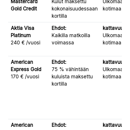
Mastercard
Kulut maksettu
Ulkomaat,
Gold Credit
kokonaisuudessaan
kotimaa
kortilla
Aktia Visa
Ehdot:
kattavuus:
Platinum
Kaikilla matkoilla
Ulkomaat,
240 € /vuosi
voimassa
kotimaa
American
Ehdot:
kattavuus:
Express Gold
75 % vähintään
Ulkomaat,
170 € /vuosi
kuluista maksettu
kotimaa
kortilla
American
Ehdot:
kattavuus: