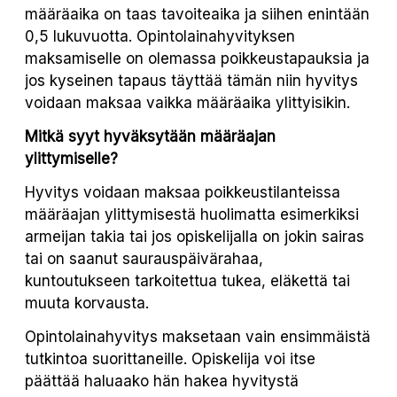
määräaika on taas tavoiteaika ja siihen enintään
0,5 lukuvuotta. Opintolainahyvityksen
maksamiselle on olemassa poikkeustapauksia ja
jos kyseinen tapaus täyttää tämän niin hyvitys
voidaan maksaa vaikka määräaika ylittyisikin.
Mitkä syyt hyväksytään määräajan
ylittymiselle?
Hyvitys voidaan maksaa poikkeustilanteissa
määräajan ylittymisestä huolimatta esimerkiksi
armeijan takia tai jos opiskelijalla on jokin sairas
tai on saanut saurauspäivärahaa,
kuntoutukseen tarkoitettua tukea, eläkettä tai
muuta korvausta.
Opintolainahyvitys maksetaan vain ensimmäistä
tutkintoa suorittaneille. Opiskelija voi itse
päättää haluaako hän hakea hyvitystä