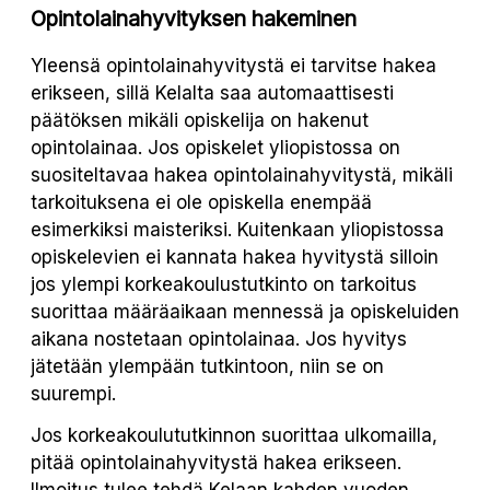
Opintolainahyvityksen hakeminen
Yleensä opintolainahyvitystä ei tarvitse hakea
erikseen, sillä Kelalta saa automaattisesti
päätöksen mikäli opiskelija on hakenut
opintolainaa. Jos opiskelet yliopistossa on
suositeltavaa hakea opintolainahyvitystä, mikäli
tarkoituksena ei ole opiskella enempää
esimerkiksi maisteriksi. Kuitenkaan yliopistossa
opiskelevien ei kannata hakea hyvitystä silloin
jos ylempi korkeakoulustutkinto on tarkoitus
suorittaa määräaikaan mennessä ja opiskeluiden
aikana nostetaan opintolainaa. Jos hyvitys
jätetään ylempään tutkintoon, niin se on
suurempi.
Jos korkeakoulututkinnon suorittaa ulkomailla,
pitää opintolainahyvitystä hakea erikseen.
Ilmoitus tulee tehdä Kelaan kahden vuoden