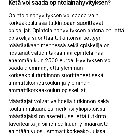
Ketä voi saada opintolainahyvityksen?
Opintolainahyvityksen voi saada vain
korkeakouluissa tutkintoaan suorittavat
opiselijat. Opintolainahyvityksen ehtona on, että
opiskelija suorittaa tutkintonsa tiettyyn
määräaikaan mennessä sekä opiskelija on
nostanut valtion takaamaa opintolainaa
enemmän kuin 2500 euroa. Hyvityksen voi
saada alemman, että ylemmän
korkeakoulututkinnon suorittaneet sekä
ammattikorkeakoulun ja ylemmän
ammattikorkeakoulun opiskelijat.
Määräajat voivat vaihdella tutkinnon sekä
koulun mukaan. Esimerkiksi yliopistoissa
määräajaksi on asetettu se, että tutkinto
tavoiteaika ja siihen sallitaan ylimääräistä
enintään vuosi. Ammattikorkeakouluissa