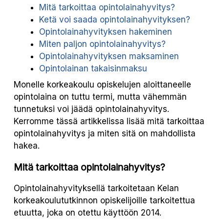
Mitä tarkoittaa opintolainahyvitys?
Ketä voi saada opintolainahyvityksen?
Opintolainahyvityksen hakeminen
Miten paljon opintolainahyvitys?
Opintolainahyvityksen maksaminen
Opintolainan takaisinmaksu
Monelle korkeakoulu opiskelujen aloittaneelle
opintolaina on tuttu termi, mutta vähemmän
tunnetuksi voi jäädä opintolainahyvitys.
Kerromme tässä artikkelissa lisää mitä tarkoittaa
opintolainahyvitys ja miten sitä on mahdollista
hakea.
Mitä tarkoittaa opintolainahyvitys?
Opintolainahyvityksellä tarkoitetaan Kelan
korkeakoulututkinnon opiskelijoille tarkoitettua
etuutta, joka on otettu käyttöön 2014.