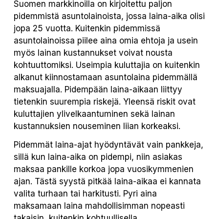
Suomen markkinoilla on kirjoitettu paljon
pidemmistä asuntolainoista, jossa laina-aika olisi
jopa 25 vuotta. Kuitenkin pidemmissä
asuntolainoissa piilee aina omia ehtoja ja usein
myös lainan kustannukset voivat nousta
kohtuuttomiksi. Useimpia kuluttajia on kuitenkin
alkanut kiinnostamaan asuntolaina pidemmällä
maksuajalla. Pidempään laina-aikaan liittyy
tietenkin suurempia riskejä. Yleensä riskit ovat
kuluttajien ylivelkaantuminen sekä lainan
kustannuksien nouseminen liian korkeaksi.
Pidemmät laina-ajat hyödyntävät vain pankkeja,
sillä kun laina-aika on pidempi, niin asiakas
maksaa pankille korkoa jopa vuosikymmenien
ajan. Tästä syystä pitkää laina-aikaa ei kannata
valita turhaan tai harkitusti. Pyri aina
maksamaan laina mahdollisimman nopeasti
takaisin, kuitenkin kohtuullisella