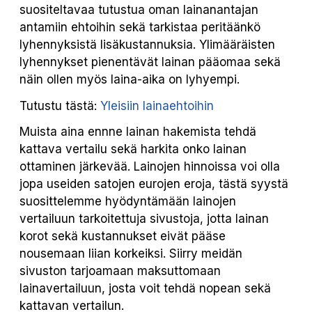
suositeltavaa tutustua oman lainanantajan
antamiin ehtoihin sekä tarkistaa peritäänkö
lyhennyksistä lisäkustannuksia. Ylimääräisten
lyhennykset pienentävät lainan pääomaa sekä
näin ollen myös laina-aika on lyhyempi.
Tutustu tästä:
Yleisiin lainaehtoihin
Muista aina ennne lainan hakemista tehdä
kattava vertailu sekä harkita onko lainan
ottaminen järkevää. Lainojen hinnoissa voi olla
jopa useiden satojen eurojen eroja, tästä syystä
suosittelemme hyödyntämään lainojen
vertailuun tarkoitettuja sivustoja, jotta lainan
korot sekä kustannukset eivät pääse
nousemaan liian korkeiksi. Siirry meidän
sivuston tarjoamaan maksuttomaan
lainavertailuun, josta voit tehdä nopean sekä
kattavan vertailun.