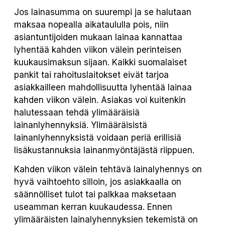
Jos lainasumma on suurempi ja se halutaan
maksaa nopealla aikataululla pois, niin
asiantuntijoiden mukaan lainaa kannattaa
lyhentää kahden viikon välein perinteisen
kuukausimaksun sijaan. Kaikki suomalaiset
pankit tai rahoituslaitokset eivät tarjoa
asiakkailleen mahdollisuutta lyhentää lainaa
kahden viikon välein. Asiakas voi kuitenkin
halutessaan tehdä ylimääräisiä
lainanlyhennyksiä. Ylimääräisistä
lainanlyhennyksistä voidaan periä erillisiä
lisäkustannuksia lainanmyöntäjästä riippuen.
Kahden viikon välein tehtävä lainalyhennys on
hyvä vaihtoehto silloin, jos asiakkaalla on
säännölliset tulot tai palkkaa maksetaan
useamman kerran kuukaudessa. Ennen
ylimääräisten lainalyhennyksien tekemistä on