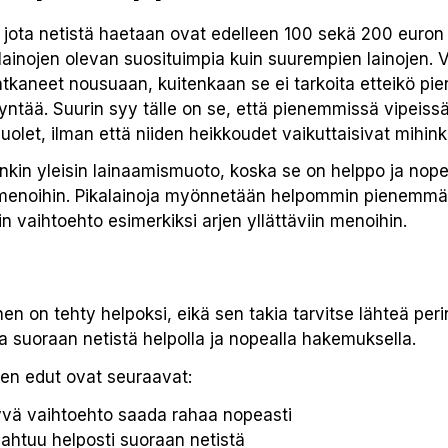
 jota netistä haetaan ovat edelleen 100 sekä 200 euron p
ainojen olevan suosituimpia kuin suurempien lainojen. V
tkaneet nousuaan, kuitenkaan se ei tarkoita etteikö pi
ysyntää. Suurin syy tälle on se, että pienemmissä vipeiss
uolet, ilman että niiden heikkoudet vaikuttaisivat mihin
nkin yleisin lainaamismuoto, koska se on helppo ja nop
iin menoihin. Pikalainoja myönnetään helpommin pienem
in vaihtoehto esimerkiksi arjen yllättäviin menoihin.
n on tehty helpoksi, eikä sen takia tarvitse lähteä perin
a suoraan netistä helpolla ja nopealla hakemuksella.
en edut ovat seuraavat:
yvä vaihtoehto saada rahaa nopeasti
htuu helposti suoraan netistä