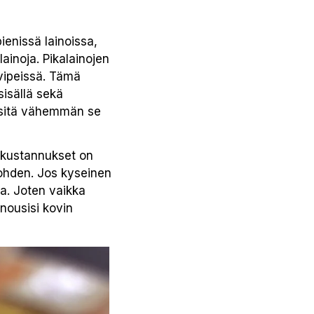
pienissä lainoissa,
ainoja. Pikalainojen
vipeissä. Tämä
sisällä sekä
 sitä vähemmän se
n kustannukset on
kohden. Jos kyseinen
ja. Joten vaikka
 nousisi kovin