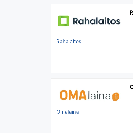
R
Rahalaitos
O
Omalaina