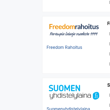
F
Freedom Rahoitus
S
Suomenyhdistelylaina