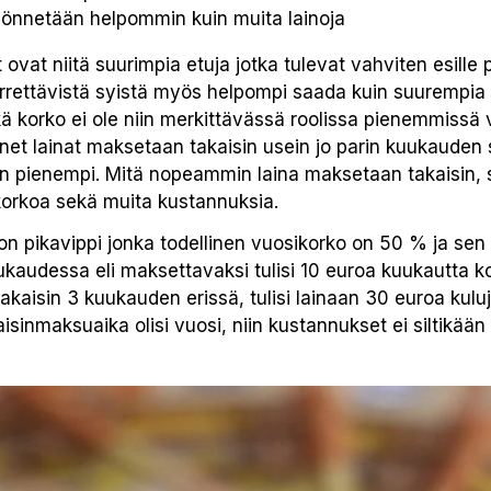
önnetään helpommin kuin muita lainoja
t ovat niitä suurimpia etuja jotka tulevat vahviten esille 
rrettävistä syistä myös helpompi saada kuin suurempia l
ä korko ei ole niin merkittävässä roolissa pienemmissä 
ienet lainat maksetaan takaisin usein jo parin kuukauden 
n pienempi. Mitä nopeammin laina maksetaan takaisin,
korkoa sekä muita kustannuksia.
on pikavippi jonka todellinen vuosikorko on 50 % ja se
kaudessa eli maksettavaksi tulisi 10 euroa kuukautta 
takaisin 3 kuukauden erissä, tulisi lainaan 30 euroa kulu
isinmaksuaika olisi vuosi, niin kustannukset ei siltikään