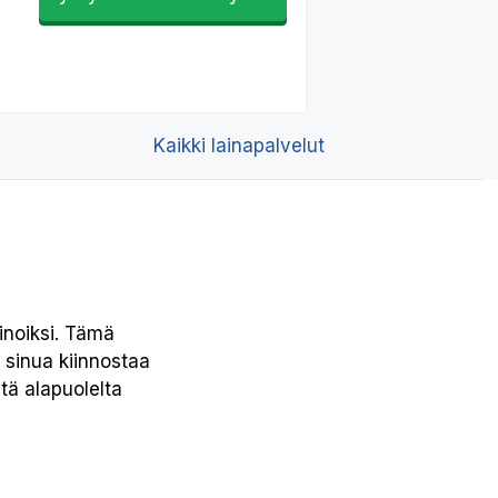
Kaikki lainapalvelut
ainoiksi. Tämä
os sinua kiinnostaa
stä alapuolelta