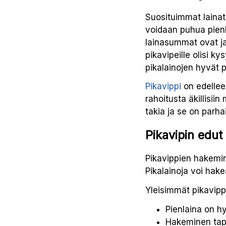
Suosituimmat lainat
voidaan puhua pienl
lainasummat ovat ja
pikavipeille olisi k
pikalainojen hyvät p
Pikavippi
on edellee
rahoitusta äkillis
takia ja se on parha
Pikavipin edut
Pikavippien hakemine
Pikalainoja voi hake
Yleisimmät pikavipp
Pienlaina on h
Hakeminen tapa