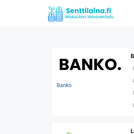
B
Banko
L