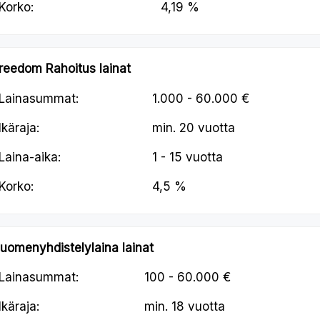
Korko:
4,19 %
reedom Rahoitus lainat
Lainasummat:
1.000 - 60.000 €
Ikäraja:
min.
20 vuotta
Laina-aika:
1 - 15 vuotta
Korko:
4,5 %
uomenyhdistelylaina lainat
Lainasummat:
100 - 60.000 €
Ikäraja:
min.
18 vuotta