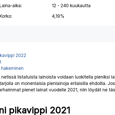
Laina-aika:
12 - 240 kuukautta
Korko:
4,19%
ikavippi 2022
t
n hakeminen
etissä listatuista lainoista voidaan luokitella pieniksi l
 tarjolla on monenlaisia pienlainoja erilaisilla ehdoilla. J
parhaimmat pienet lainat vuodelle 2021, niin löydät ne tä
ni pikavippi 2021