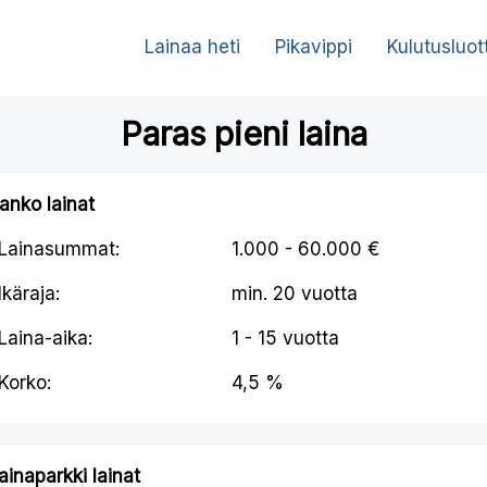
Lainaa heti
Pikavippi
Kulutusluot
Paras pieni laina
anko lainat
Lainasummat:
1.000 - 60.000 €
Ikäraja:
min.
20 vuotta
Laina-aika:
1 - 15 vuotta
Korko:
4,5 %
ainaparkki lainat