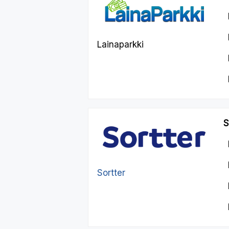
Lainaparkki
S
Sortter