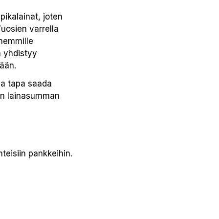
ikalainat, joten
uosien varrella
enemmille
ä yhdistyy
kään.
ea tapa saada
män lainasumman
teisiin pankkeihin.