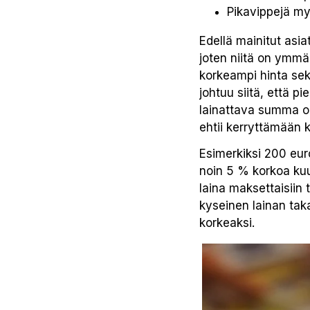
Pikavippejä my
Edellä mainitut asia
joten niitä on ymmä
korkeampi hinta sek
johtuu siitä, että p
lainattava summa o
ehtii kerryttämään 
Esimerkiksi 200 eur
noin 5 % korkoa kuu
laina maksettaisiin 
kyseinen lainan taka
korkeaksi.