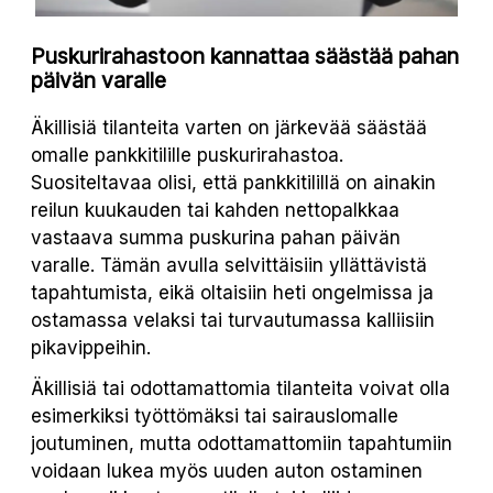
Puskurirahastoon kannattaa säästää pahan
päivän varalle
Äkillisiä tilanteita varten on järkevää säästää
omalle pankkitilille puskurirahastoa.
Suositeltavaa olisi, että pankkitilillä on ainakin
reilun kuukauden tai kahden nettopalkkaa
vastaava summa puskurina pahan päivän
varalle. Tämän avulla selvittäisiin yllättävistä
tapahtumista, eikä oltaisiin heti ongelmissa ja
ostamassa velaksi tai turvautumassa kalliisiin
pikavippeihin.
Äkillisiä tai odottamattomia tilanteita voivat olla
esimerkiksi työttömäksi tai sairauslomalle
joutuminen, mutta odottamattomiin tapahtumiin
voidaan lukea myös uuden auton ostaminen