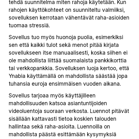
tehdä suunnitelma miten rahoja käytetään. Kun
rahojen käyttökohteet on suunniteltu valmiiksi,
sovelluksen kerrotaan vähentävät raha-asioiden
tuomaa stressiä.
Sovellus tuo myös huonoja puolia, esimerkiksi
sen että kaikki tulot sekä menot pitää kirjata
sovellukseen itse manuaalisesti, koska siihen ei
ole mahdollista liittää suomalaista pankkikorttia
tai verkkopankkia. Sovelluksen luoja kertoo, että
Ynabia käyttämällä on mahdollista säästää jopa
tuhansia euroja ensimmäisen vuoden aikana.
Sovellus tarjoaa myös käyttäjilleen
mahdollisuuden katsoa asiantuntijoiden
videoluentoja suoraan verkosta. Luennot pitävät
sisällään kattavasti tietoa koskien talouden
hallintaa sekä raha-asioita. Luennoilla on
mahdollista päästä esittämään kysymyksiä