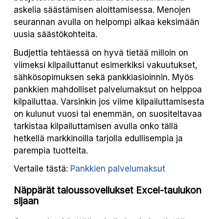
askelia säästämisen aloittamisessa. Menojen
seurannan avulla on helpompi alkaa keksimään
uusia säästökohteita.
Budjettia tehtäessä on hyvä tietää milloin on
viimeksi kilpailuttanut esimerkiksi vakuutukset,
sähkösopimuksen sekä pankkiasioinnin. Myös
pankkien mahdolliset palvelumaksut on helppoa
kilpailuttaa. Varsinkin jos viime kilpailuttamisesta
on kulunut vuosi tai enemmän, on suositeltavaa
tarkistaa kilpailuttamisen avulla onko tällä
hetkellä markkinoilla tarjolla edullisempia ja
parempia tuotteita.
Vertaile tästä:
Pankkien palvelumaksut
Näppärät taloussovellukset Excel-taulukon
sijaan