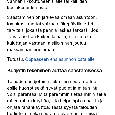
vanhan rikkoutuneen tilalle tai kalliiden
kodinkoneiden osto.
Säästäminen on järkevää omaan asuntoon,
lomakassaan tai vaikaa eläkepäiville ettei
tarvitsisi jokaista penniä laskea tarkasti. Jos
taas rahoittaa kaiken lainalla, niin se toimii
kuluttajaa vastaan ja silloin hän joutuu
maksamaan enemmän.
Tutustu:
Oppaaseen ensiasunnon ostajalle
Budjetin tekeminen auttaa säästämisessä
Talouden budjetointi sekä sen seuranta tuo
esille huonot sekä hyvät puolet ja mitä siinä
voisi parantaa. Mitä paremmin tietää mihin sekä
miten rahaa käyttää, sitä helpompi on hallita ja
ohjata rahankäyttöä. Tästä syystä talouden
budjetointi sekä seuranta ovat ensimmäisiä