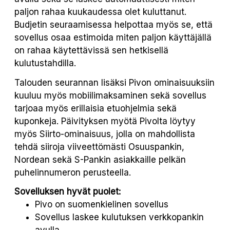
paljon rahaa kuukaudessa olet kuluttanut.
Budjetin seuraamisessa helpottaa myös se, että
sovellus osaa estimoida miten paljon käyttäjällä
on rahaa käytettävissä sen hetkisellä
kulutustahdilla.
Talouden seurannan lisäksi Pivon ominaisuuksiin
kuuluu myös mobiilimaksaminen sekä sovellus
tarjoaa myös erillaisia etuohjelmia sekä
kuponkeja. Päivityksen myötä Pivolta löytyy
myös Siirto-ominaisuus, jolla on mahdollista
tehdä siiroja viiveettömästi Osuuspankin,
Nordean sekä S-Pankin asiakkaille pelkän
puhelinnumeron perusteella.
Sovelluksen hyvät puolet:
Pivo on suomenkielinen sovellus
Sovellus laskee kulutuksen verkkopankin