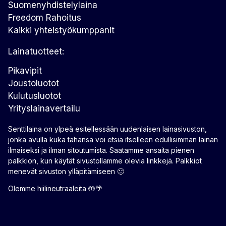
Suomenyhdistelylaina
Freedom Rahoitus
Kaikki yhteistyökumppanit
Lainatuotteet:
Pikavipit
Joustoluotot
Kulutusluotot
Yrityslainavertailu
Senttilaina on ylpeä esitellessään uudenlaisen lainasivuston,
jonka avulla kuka tahansa voi etsiä itselleen edullisimman lainan
ilmaiseksi ja ilman sitoutumista. Saatamme ansaita pienen
palkkion, kun käytät sivustollamme olevia linkkejä. Palkkiot
menevät sivuston ylläpitämiseen 🙂
Olemme hiilineutraaleita 🤲🌴