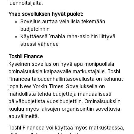
luennoitsijalta.
Ynab sovelluksen hyvät puolet:
Sovellus auttaa velallisia tekemään
budjetoinnin
Käyttäessä Ynabia raha-asioihin liittyvä
stressi vähenee
Toshil FInance
Kyseinen sovellus on hyvä apu monipuolisia
ominaisuuksia kaipaavalle matkustajalle. Toshl
Financea taloudenhallintasovellusta on kehunut
jopa New Yorkin Times. Sovelluksella on
mahdollista tehdä budjetteja manuaalisesti
päiväbudjetista vuosibudjettiin. Ominaisuuksiin
kuuluu myös laksujen organisointiin soveltuvia
apuvälineitä.
Toshl Financea voi käyttää myös matkustaessa,