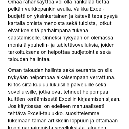
Omaa rahankäyttöä voi olla hankalaa tietää
pelkän verkkopankin avulla. Vaikka Excel-
budjetti on yksinkertainen ja kätevä tapa pysyä
kartalla omista menoista sekä tuloista, jotkut
eivät koe sitä parhaimpana tukena
säästämiselle. Onneksi nykyään on olemassa
monia älypuhelin- ja tablettisovelluksia, joiden
tarkoituksena on helpottaa budjetointia sekä
talouden hallintaa.
Oman talouden hallinta sekä seuranta on siis
nykyään helpompaa aikaisempaan verrattuna.
Kiitos siitä kuuluu lukuisille palveluille sekä
sovelluksille, jotka ovat tehneet helpompaa
kuittien keräämisestä Exceliin kirjaamisen sijaan.
Jos käytössäsi on edelleen manuaalisesti
tehtävä Exceli-taulukko, suosittelemme
lukemaan tämän artikkelin loppuun ja ottamaan
koppi parhaimmista sovelluksista talouden