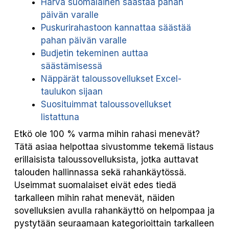
Harva suomalainen säästää pahan
päivän varalle
Puskurirahastoon kannattaa säästää
pahan päivän varalle
Budjetin tekeminen auttaa
säästämisessä
Näppärät taloussovellukset Excel-
taulukon sijaan
Suosituimmat taloussovellukset
listattuna
Etkö ole 100 % varma mihin rahasi menevät?
Tätä asiaa helpottaa sivustomme tekemä listaus
erillaisista taloussovelluksista, jotka auttavat
talouden hallinnassa sekä rahankäytössä.
Useimmat suomalaiset eivät edes tiedä
tarkalleen mihin rahat menevät, näiden
sovelluksien avulla rahankäyttö on helpompaa ja
pystytään seuraamaan kategorioittain tarkalleen