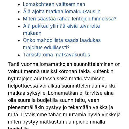
Lomakohteen valitseminen
Älä ajoita matkaa lomakuukausiin
Miten säästää rahaa lentojen hinnoissa?
Älä pakkaa ylimääräisiä tavaroita
mukaan
Onko mahdollista saada laadukas
majoitus edullisesti?
Tarkista oma matkavakuutus
Tänä vuonna lomamatkojen suunnitteleminen on
voinut mennä uusiksi koronan takia. Kuitenkin
nyt rajojen auetessa sekä matkustamisen
helpottuessa voi alkaa suunnittelemaan vaikka
matkaa syksylle. Lomamatkan ei tarvitse aina
olla suurella budjetilla suunniteltu, vaan
pienemmälläkin pystyy jo tekemään vaikka ja
mitä. Listaismme tähän muutamia hyviä vinkkejä
miten pystyy matkustamaan pienemmällä