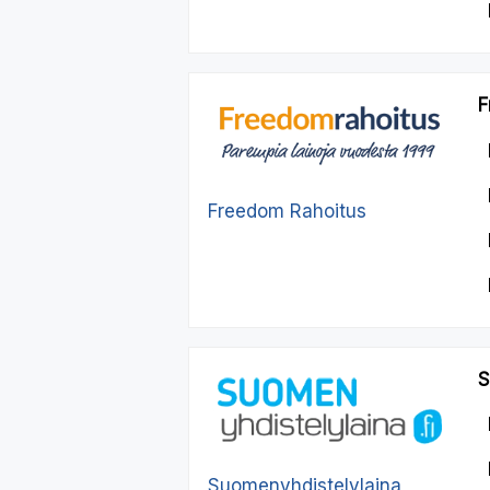
F
Freedom Rahoitus
S
Suomenyhdistelylaina