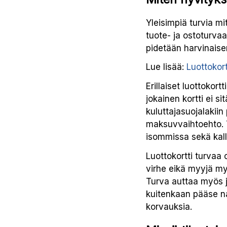
Yleisimpiä turvia m
tuote- ja ostoturvaa
pidetään harvinaise
Lue lisää:
Luottokor
Erillaiset luottokor
jokainen kortti ei si
kuluttajasuojalakii
maksuvvaihtoehto. T
isommissa sekä kall
Luottokortti turvaa 
virhe eikä myyjä myö
Turva auttaa myös jo
kuitenkaan pääse na
korvauksia.