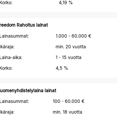
Korko:
4,19 %
reedom Rahoitus lainat
Lainasummat:
1.000 - 60.000 €
Ikäraja:
min.
20 vuotta
Laina-aika:
1 - 15 vuotta
Korko:
4,5 %
uomenyhdistelylaina lainat
Lainasummat:
100 - 60.000 €
Ikäraja:
min.
18 vuotta