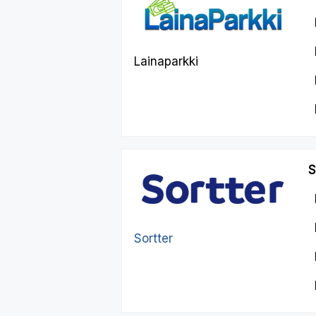
Lainaparkki
S
Sortter