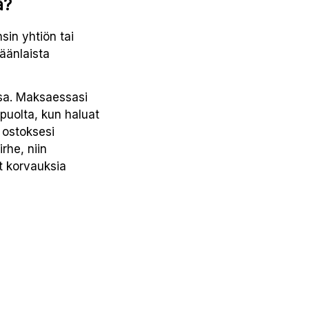
ä?
sin yhtiön tai
äänlaista
ssa. Maksaessasi
 puolta, kun haluat
 ostoksesi
rhe, niin
t korvauksia