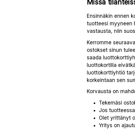
Missä tilanteis
Ensinnäkin ennen ko
tuotteesi myyneen h
vastausta, niin suo
Kerromme seuraavaks
ostokset sinun tulee
saada luottokorttiy
luottokortilla eivät
luottokorttiyhtiö ta
korkeintaan sen sum
Korvausta on mahdoll
Tekemäsi ostok
Jos tuotteessa
Olet yrittänyt 
Yritys on ajaut