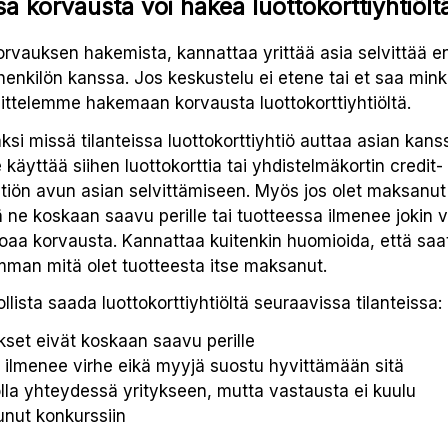
sa korvausta voi hakea luottokorttiyhtiölt
rvauksen hakemista, kannattaa yrittää asia selvittää en
enkilön kanssa. Jos keskustelu ei etene tai et saa mink
sittelemme hakemaan korvausta luottokorttiyhtiöltä.
i missä tilanteissa luottokorttiyhtiö auttaa asian kan
 käyttää siihen luottokorttia tai yhdistelmäkortin credit-
htiön avun asian selvittämiseen. Myös jos olet maksanut
kä ne koskaan saavu perille tai tuotteessa ilmenee jokin vi
rjoaa korvausta. Kannattaa kuitenkin huomioida, että saa
man mitä olet tuotteesta itse maksanut.
ista saada luottokorttiyhtiöltä seuraavissa tilanteissa:
set eivät koskaan saavu perille
 ilmenee virhe eikä myyjä suostu hyvittämään sitä
olla yhteydessä yritykseen, mutta vastausta ei kuulu
unut konkurssiin