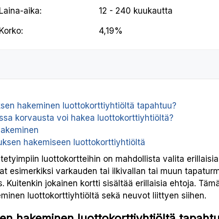
Laina-aika:
12 - 240 kuukautta
Korko:
4,19%
sen hakeminen luottokorttiyhtiöltä tapahtuu?
issa korvausta voi hakea luottokorttiyhtiöltä?
hakeminen
ksen hakemiseen luottokorttiyhtiöltä
tyimpiin luottokortteihin on mahdollista valita erillais
at esimerkiksi varkauden tai ilkivallan tai muun tapatu
 Kuitenkin jokainen kortti sisältää erillaisia ehtoja. Täm
nen luottokorttiyhtiöltä sekä neuvot liittyen siihen.
en hakeminen luottokorttiyhtiöltä tapaht