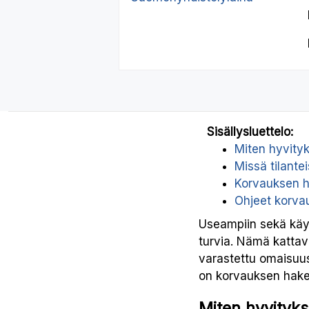
Sisällysluettelo:
Miten hyvityk
Missä tilante
Korvauksen 
Ohjeet korvau
Useampiin sekä käyte
turvia. Nämä kattav
varastettu omaisuus.
on korvauksen hakemi
Miten hyvityks