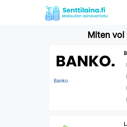
Miten voi 
B
Banko
L