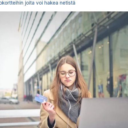
okortteihin joita voi hakea netistä