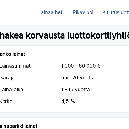
Lainaa heti
Pikavippi
Kulutusluot
hakea korvausta luottokorttiyhti
anko lainat
Lainasummat:
1.000 - 60.000 €
Ikäraja:
min.
20 vuotta
Laina-aika:
1 - 15 vuotta
Korko:
4,5 %
ainaparkki lainat