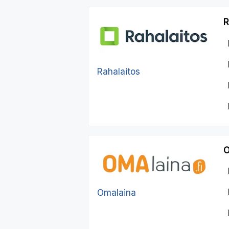
R
Rahalaitos
O
Omalaina