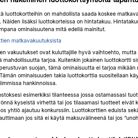
itä luottokortteihin on mahdollista saada koskee matka
. Näiden lisäksi luottokorteissa on hintatakuu. Hintataku
mpana ominaisuutena mitä edellä mainitut.
ttien matkavakuutuksista
ttien vakuutukset ovat kuluttajille hyvä vaihtoehto, mutt
tä mahdollisuutta tarjoa. Kuitenkin jokainen luottokortti si
n perustuvan suojan, tämä ominaisuutta ei tarjoa mikään
ämän ominaisuuden takia luottokorttia suositellaan käy
iimmissa hankinnoissa.
ostoksesi esimerkiksi tilanteessa jossa ostamassasi tuot
nnä kyseistä virhettä tai jos tilaaamasi tuotteet eivät k
s yhtiö ajautuu konkurssiin. Luottokorttien eduista sekä
uttimaan jos sitä ei käytä maksuvälineenä tai jos “uno