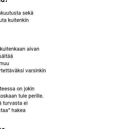
vakuutusta sekä
uta kuitenkin
a kuitenkaan aivan
sältää
 muu
tettäväksi varsinkin
teessa on jokin
oskaan tule perille.
 turvasta ei
htaa” hakea