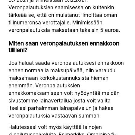
5.7.2021 ja viimeistään 3.12.2021.
Veronpalautuksien saamisessa on kuitenkin
tärkeää se, että on muistanut ilmoittaa oman
tilinumeronsa verottajalle. Minimissään
veronpalautuksia maksetaan takaisin 5 euroa.
Miten saan veronpalautuksen ennakkoon
tililleni?
Jos haluat saada veronpalautuksesi ennakkoon
ennen normaalia maksupäivää, niin varaudu
maksamaan korkokustannuksista hieman
enemmän. Veronpalautuksien
ennakkomaksamiseen voit hyödyntää meidän
sivustomme lainavertailua josta voit valita
itsellesi parhaimman lainapalvelun ja hakea
veronpalautuksia vastaavan summan.
Halutessasi voit myös käyttää lainojen
kilpailutuspalveluita. Esimerkiksi Omalaina.fi-