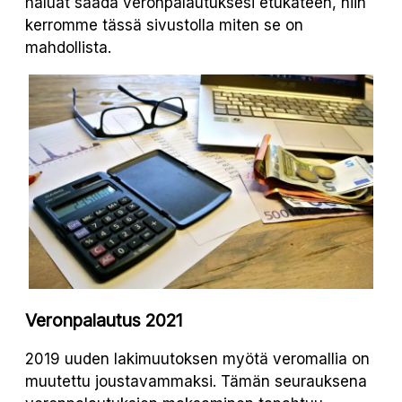
haluat saada veronpalautuksesi etukäteen, niin
kerromme tässä sivustolla miten se on
mahdollista.
Veronpalautus 2021
2019 uuden lakimuutoksen myötä veromallia on
muutettu joustavammaksi. Tämän seurauksena