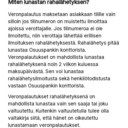
Miten lunastan rahalähetyksen?
Veronpalautus maksetaan asiakkaan tilille vain
silloin jos tilinumeron on muistettu ilmoittaa
ajoissa verottajalle. Jos tilinumeroa ei ole
ilmoitettu, niin verottaja lähettää erillisen
ilmoituksen rahalähetyksestä. Rahalähetys pitää
lunastaa Osuuspankin konttorista.
Veronpalautukset on mahdollista lunastaa
rahalähetyksenä noin 2 viikon kuluessa
maksupäivästä. Sen voi lunastaa
rahalähetysilmoitusta sekä henkilötodistusta
vastaan Osuuspankin konttorista.
Veronpalautukset rahalähetyksenä on
mahdollista lunastaa vain sen saaja tai joku
valtuutettu. Kuitenkin valtuutetulla tulee olla
valtakirja siitä, että hänet on oikeutettu
lunastamaan veronpalautukset.