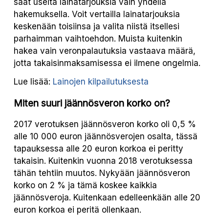
saat useita lainatarjouksia vain yhdellä
hakemuksella. Voit vertailla lainatarjouksia
keskenään toisiinsa ja valita niistä itsellesi
parhaimman vaihtoehdon. Muista kuitenkin
hakea vain veronpalautuksia vastaava määrä,
jotta takaisinmaksamisessa ei ilmene ongelmia.
Lue lisää:
Lainojen kilpailutuksesta
Miten suuri jäännösveron korko on?
2017 verotuksen jäännösveron korko oli 0,5 %
alle 10 000 euron jäännösverojen osalta, tässä
tapauksessa alle 20 euron korkoa ei peritty
takaisin. Kuitenkin vuonna 2018 verotuksessa
tähän tehtiin muutos. Nykyään jäännösveron
korko on 2 % ja tämä koskee kaikkia
jäännösveroja. Kuitenkaan edelleenkään alle 20
euron korkoa ei peritä ollenkaan.