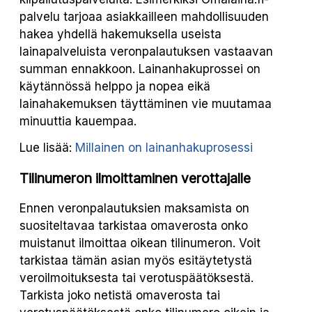
palvelu tarjoaa asiakkailleen mahdollisuuden
hakea yhdellä hakemuksella useista
lainapalveluista veronpalautuksen vastaavan
summan ennakkoon. Lainanhakuprossei on
käytännössä helppo ja nopea eikä
lainahakemuksen täyttäminen vie muutamaa
minuuttia kauempaa.
Lue lisää:
Millainen on lainanhakuprosessi
Tilinumeron ilmoittaminen verottajalle
Ennen veronpalautuksien maksamista on
suositeltavaa tarkistaa omaverosta onko
muistanut ilmoittaa oikean tilinumeron. Voit
tarkistaa tämän asian myös esitäytetystä
veroilmoituksesta tai verotuspäätöksestä.
Tarkista joko netistä omaverosta tai