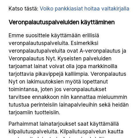
Katso tästä:
Voiko pankkiasiat hoitaa valtakirjalla
Veronpalautuspalveluiden käyttäminen
Emme suosittele käyttämään erillisiä
veronpalautuspalveluita. Esimerkiksi
veronpalautupalveluita ovat A-veronpalautus ja
Veronpalautus Nyt. Kyseisten palveluiden
tarjoamat lainat voivat olla jopa markkinoilla
tarjottavia pikavippejä kalliimpia. Veronpalautus
Nyt on lakimuutoksien myötä lopettanut
toimintansa, joten jos veronpalautukset
tarvitsee ennakkoon niin kannattaa mieluummin
tutustua perinteisiin lainapalvleuihin sekä heidän
tarjoamiin tuotteisiin.
Parhaimmat lainatarjoukset saat käyttämällä
kilpailutuspalveluita. Kilpailutuspalvelun kautta