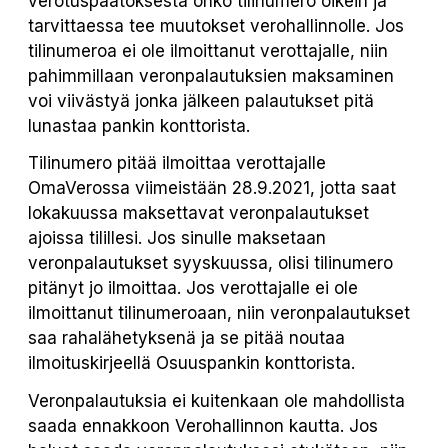
verotuspäätöksestä onko tilinumero oikein ja
tarvittaessa tee muutokset verohallinnolle. Jos
tilinumeroa ei ole ilmoittanut verottajalle, niin
pahimmillaan veronpalautuksien maksaminen
voi viivästyä jonka jälkeen palautukset pitä
lunastaa pankin konttorista.
Tilinumero pitää ilmoittaa verottajalle
OmaVerossa viimeistään 28.9.2021, jotta saat
lokakuussa maksettavat veronpalautukset
ajoissa tilillesi. Jos sinulle maksetaan
veronpalautukset syyskuussa, olisi tilinumero
pitänyt jo ilmoittaa. Jos verottajalle ei ole
ilmoittanut tilinumeroaan, niin veronpalautukset
saa rahalähetyksenä ja se pitää noutaa
ilmoituskirjeellä Osuuspankin konttorista.
Veronpalautuksia ei kuitenkaan ole mahdollista
saada ennakkoon Verohallinnon kautta. Jos