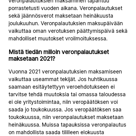
veronpalautuksien maksaminen tapahtuu
porrastetusti vuoden aikana. Veronpalautukset
sekä jäännösverot maksetaan heinäkuusta
joulukuuhun. Veronpalautuksien maksupäivään
vaikuttaa oman verotuksen päättymispäivä sekä
mahdolliset muutokset vroilmoituksessa.
Mistä tiedän milloin veronpalautukset
maksetaan 2021?
Vuonna 2021 veronpalautuksien maksamiseen
vaikuttaa useammat tekijät. Jos huhtikuussa
saamaan esitäytettyyn veroehdotukseen ei
tarvitse tehdä muutoksia tai omassa taloudessa
ei ole yritystoimintaa, niin veropäätöksen voi
saada jo toukokuussa. Jos veropäätöksen saa
toukokuussa, niin veronpalautukset maksetaan
heinäkuussa. Muissa tapauksissa veronpalautus
on mahdollista saada tililleen elokuusta